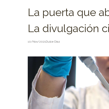
La puerta que ab
La divulgación ci
10/Nov/2021
Dulce Díaz