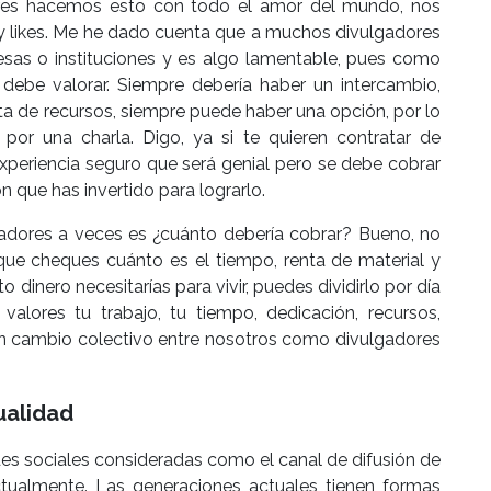
ores hacemos esto con todo el amor del mundo, nos
 y likes. Me he dado cuenta que a muchos divulgadores
esas o instituciones y es algo lamentable, pues como
e debe valorar. Siempre debería haber un intercambio,
a de recursos, siempre puede haber una opción, por lo
por una charla. Digo, ya si te quieren contratar de
a experiencia seguro que será genial pero se debe cobrar
n que has invertido para lograrlo.
dores a veces es ¿cuánto debería cobrar? Bueno, no
que cheques cuánto es el tiempo, renta de material y
 dinero necesitarías para vivir, puedes dividirlo por día
valores tu trabajo, tu tiempo, dedicación, recursos,
un cambio colectivo entre nosotros como divulgadores
tualidad
edes sociales consideradas como el canal de difusión de
ctualmente. Las generaciones actuales tienen formas