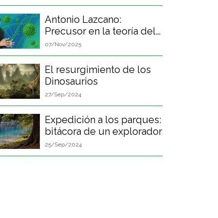
Antonio Lazcano:
Precusor en la teoría del
origen de la vida
07/Nov/2025
El resurgimiento de los
Dinosaurios
27/Sep/2024
Expedición a los parques:
bitácora de un explorador
25/Sep/2024