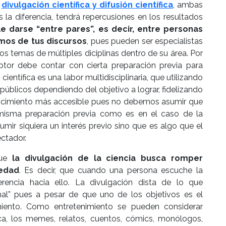
e
divulgación científica y difusión científica
, ambas
a diferencia, tendrá repercusiones en los resultados
le darse “entre pares”, es decir, entre personas
mos de tus discursos
, pues pueden ser especialistas
s temas de múltiples diciplinas dentro de su área. Por
eptor debe contar con cierta preparación previa para
ientífica es una labor multidisciplinaria, que utilizando
 públicos dependiendo del objetivo a lograr, fidelizando
nocimiento más accesible pues no debemos asumir que
 misma preparación previa como es en el caso de la
umir siquiera un interés previo sino que es algo que el
ectador.
que
la divulgación de la ciencia busca romper
iedad
. Es decir, que cuando una persona escuche la
erencia hacia ello. La divulgación dista de lo que
l” pues a pesar de que uno de los objetivos es el
imiento. Como entretenimiento se pueden considerar
ca, los memes, relatos, cuentos, cómics, monólogos,