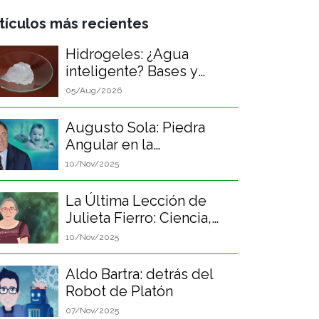
tículos más recientes
Hidrogeles: ¿Agua
inteligente? Bases y
aplicaciones
05/Aug/2026
Augusto Sola: Piedra
Angular en la
Neonatología
10/Nov/2025
Latinoamericana
La Última Lección de
Julieta Fierro: Ciencia,
Retos y la Felicidad
10/Nov/2025
Perpetua
Aldo Bartra: detrás del
Robot de Platón
07/Nov/2025