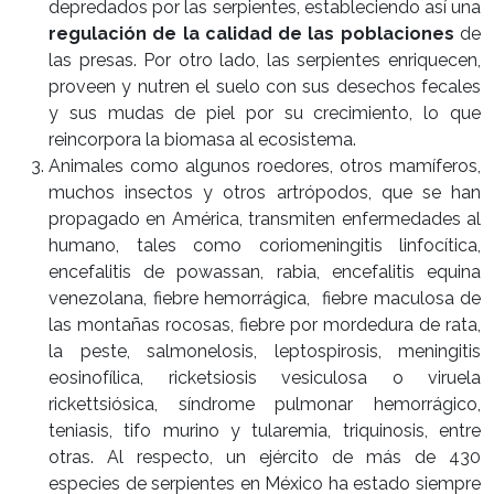
depredados por las serpientes, estableciendo así una
regulación de la calidad de las poblaciones
de
las presas. Por otro lado, las serpientes enriquecen,
proveen y nutren el suelo con sus desechos fecales
y sus mudas de piel por su crecimiento, lo que
reincorpora la biomasa al ecosistema.
Animales como algunos roedores, otros mamíferos,
muchos insectos y otros artrópodos, que se han
propagado en América, transmiten enfermedades al
humano, tales como coriomeningitis linfocítica,
encefalitis de powassan, rabia, encefalitis equina
venezolana, fiebre hemorrágica, fiebre maculosa de
las montañas rocosas, fiebre por mordedura de rata,
la peste, salmonelosis, leptospirosis, meningitis
eosinofílica, ricketsiosis vesiculosa o viruela
rickettsiósica, síndrome pulmonar hemorrágico,
teniasis, tifo murino y tularemia, triquinosis, entre
otras. Al respecto, un ejército de más de 430
especies de serpientes en México ha estado siempre