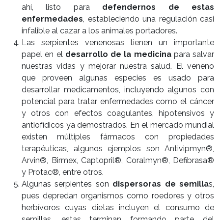
ahí, listo para
defendernos de estas
enfermedades
, estableciendo una regulación casi
infalible al cazar a los animales portadores.
Las serpientes venenosas tienen un importante
papel en el
desarrollo de la medicina
para salvar
nuestras vidas y mejorar nuestra salud. El veneno
que proveen algunas especies es usado para
desarrollar medicamentos, incluyendo algunos con
potencial para tratar enfermedades como el cáncer
y otros con efectos coagulantes, hipotensivos y
antiofídicos ya demostrados. En el mercado mundial
existen múltiples fármacos con propiedades
terapéuticas, algunos ejemplos son Antivipmyn®,
Arvin®, Birmex, Captopril®, Coralmyn®, Defibrasa®
y Protac®, entre otros.
Algunas serpientes son
dispersoras de semilla
s,
pues depredan organismos como roedores y otros
herbívoros cuyas dietas incluyen el consumo de
semillas, estas terminan formando parte del