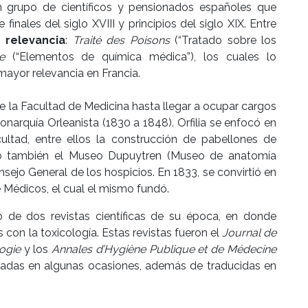
n grupo de científicos y pensionados españoles que
finales del siglo XVIII y principios del siglo XIX. Entre
 relevancia
:
Traité des Poisons
(“Tratado sobre los
e
(“Elementos de química médica”), los cuales lo
mayor relevancia en Francia.
de la Facultad de Medicina hasta llegar a ocupar cargos
narquía Orleanista (1830 a 1848). Orfilia se enfocó en
ultad, entre ellos la construcción de pabellones de
reó también el Museo Dupuytren (Museo de anatomía
jo General de los hospicios. En 1833, se convirtió en
 Médicos, el cual el mismo fundó.
lo de dos revistas científicas de su época, en donde
con la toxicología. Estas revistas fueron el
Journal de
ogie
y los
Annales d’Hygiène Publique et de Médecine
icadas en algunas ocasiones, además de traducidas en