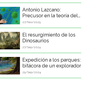
Antonio Lazcano:
Precusor en la teoría del
origen de la vida
07/Nov/2025
El resurgimiento de los
Dinosaurios
27/Sep/2024
Expedición a los parques:
bitácora de un explorador
25/Sep/2024