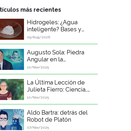
tículos más recientes
Hidrogeles: ¿Agua
inteligente? Bases y
aplicaciones
05/Aug/2026
Augusto Sola: Piedra
Angular en la
Neonatología
10/Nov/2025
Latinoamericana
La Última Lección de
Julieta Fierro: Ciencia,
Retos y la Felicidad
10/Nov/2025
Perpetua
Aldo Bartra: detrás del
Robot de Platón
07/Nov/2025