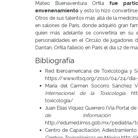
Mateo Buenaventura Orfila
fue parti
envenenamiento
y esto lo hizo convertirs
Otros de sus talentos más allá de la medicin
en salones de París, donde adquirió gran fa
quien más adelante se convertiría en su 
personalidades en el Círculo de jugadores 
Dantan. Orfila falleció en París el día 12 de m
Bibliografía
Red Iberoamericana de Toxicología y 
https://www.ritsq.org/2010/04/24/dia-i
Maria del Carmen Socorro Sánchez Vi
Internacional de la Toxicología
. htt
toxicologia/
Juan Elías Víquez Guerrero (Vía Portal d
de Información y 
http://edumed.imss.gob.mx/pediatria/t
Centro de Capacitación, Adiestramiento 
Centros Toxicológicos en México
http://i