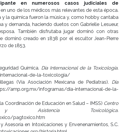
cipante en numerosos casos judiciales de
e en uno de los médicos más relevantes de esta época.
a y la química fueron la música y, como hobby cantaba
ma y demanda, haciendo duetos con Gabrielle Lesueur,
esposa. También disfrutaba jugar dominó con otras
de dominó creado en 1838 por el escultor Jean-Pierre
arzo de 1853.
Seguridad Química.
Día Internacional de la Toxicología
.
nternacional-de-la-toxicologia/
llegas (Vía Asociación Mexicana de Pediatras).
Día
ps://amp.org.mx/infogramas/dia-internacional-de-la-
e la Coordinación de Educación en Salud – IMSS)
Centro
Asistencia Toxicológica
.
oxico/pagtoxico.htm
y Asesoría en Intoxicaciones y Envenenamientos, S.C.
ntoxicaciones.org/historia.html