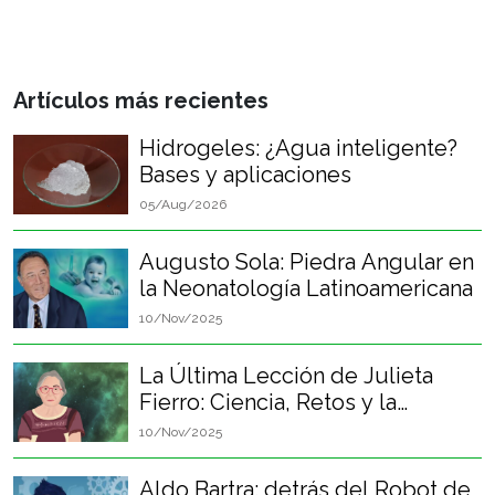
Artículos más recientes
Hidrogeles: ¿Agua inteligente?
Bases y aplicaciones
05/Aug/2026
Augusto Sola: Piedra Angular en
la Neonatología Latinoamericana
10/Nov/2025
La Última Lección de Julieta
Fierro: Ciencia, Retos y la
Felicidad Perpetua
10/Nov/2025
Aldo Bartra: detrás del Robot de