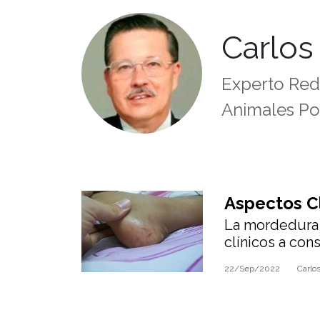
Carlos 
Experto Red
Animales P
Aspectos Cl
La mordedura 
Envenenami
clínicos a cons
clínico, diagnó
22/Sep/2022
Carlos