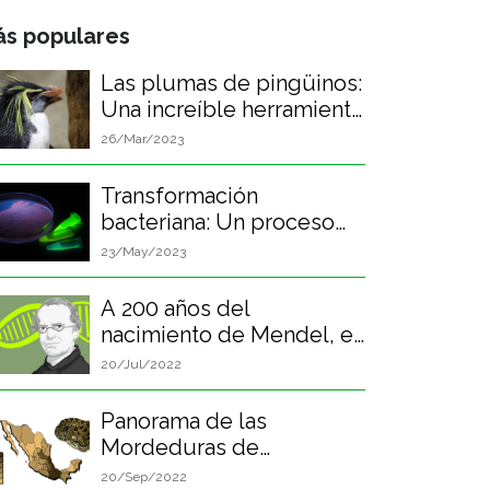
s populares
Las plumas de pingüinos:
Una increíble herramienta
biológica
26/Mar/2023
Transformación
bacteriana: Un proceso
biológico revolucionario
23/May/2023
A 200 años del
nacimiento de Mendel, el
padre de la genética.
20/Jul/2022
Panorama de las
Mordeduras de
Serpientes en México
20/Sep/2022