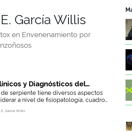
Má
E. García Willis
tox en Envenenamiento por
onzoñosos
ínicos y Diagnósticos del
de serpiente tiene diversos aspectos
ento por Mordedura de Serpiente
iderar a nivel de fisiopatología, cuadro
stico y tratameinto.
 E. García Willis