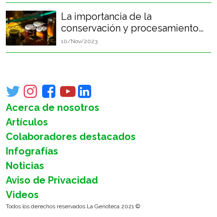
La importancia de la
conservación y procesamiento
de alimentos en el desarrollo de
10/Nov/2023
la humanidad
Acerca de nosotros
Artículos
Colaboradores destacados
Infografías
Noticias
Aviso de Privacidad
Videos
Todos los derechos reservados La Genoteca 2021 ©