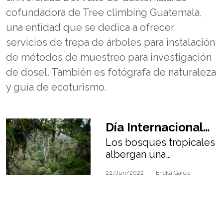
cofundadora de Tree climbing Guatemala,
una entidad que se dedica a ofrecer
servicios de trepa de árboles para instalación
de métodos de muestreo para investigación
de dosel. También es fotógrafa de naturaleza
y guía de ecoturismo.
Día Internacional
Los bosques tropicales
de los Bosques
albergan una
Tropicales
extraordinaria
22/Jun/2022
Ericka García
diversidad biológica y
gran cantidad de
recursos naturales.