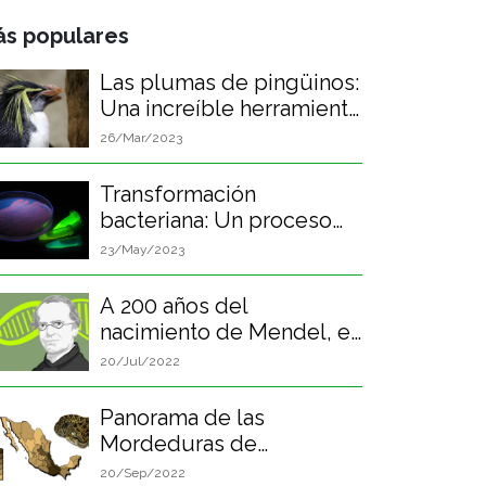
s populares
Las plumas de pingüinos:
Una increíble herramienta
biológica
26/Mar/2023
Transformación
bacteriana: Un proceso
biológico revolucionario
23/May/2023
A 200 años del
nacimiento de Mendel, el
padre de la genética.
20/Jul/2022
Panorama de las
Mordeduras de
Serpientes en México
20/Sep/2022