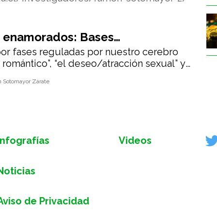
 enamorados: Bases
por fases reguladas por nuestro cerebro
gicas del amor
romántico”, “el deseo/atracción sexual” y
riño”
 Sotomayor Zárate
Infografías
Videos
Noticias
Aviso de Privacidad