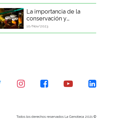
La importancia de la
conservación y
procesamiento de
10/Nov/2023
alimentos en el desarrollo
de la humanidad
Todos los derechos reservados La Genoteca 2021 ©