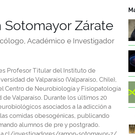
Má
 Sotomayor Zárate
ólogo, Académico e Investigador
 Profesor Titular del Instituto de
versidad de Valparaíso (Valparaíso, Chile),
del Centro de Neurobiología y Fisiopatología
d de Valparaíso. Durante los últimos 20
eurobiológicos asociados a la adicción a
 las comidas obesogénicas, publicando
ormando alumnos de pre y postgrado.
ia.cl/investigadores/ramon-sotomayor-z/