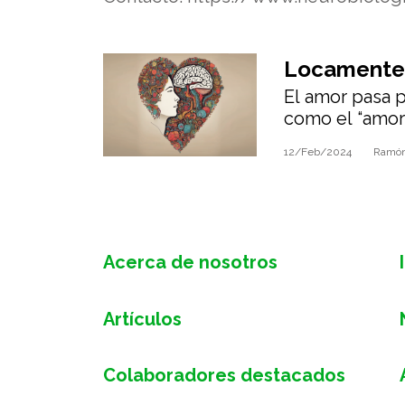
Locamente
El amor pasa 
neurobioló
como el “amor 
el “apego o ca
12/Feb/2024
Ramón
Acerca de nosotros
Artículos
Colaboradores destacados