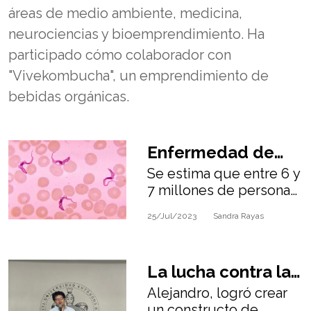
áreas de medio ambiente, medicina,
neurociencias y bioemprendimiento. Ha
participado cómo colaborador con
"Vivekombucha", un emprendimiento de
bebidas orgánicas.
Enfermedad de
Se estima que entre 6 y
Chagas: enemigo
7 millones de personas
oculto.
padecen la enfermedad
25/Jul/2023
Sandra Rayas
de Chagas, la mayoría
de ellas en América
Latina.
La lucha contra la
Alejandro, logró crear
enfermedad de
un constructo de