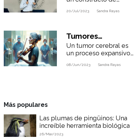
Chagas: La historia
ARNm que idealmente
20/Jul/2023
Sandra Rayas
podría servir como una
de Alejandro Díaz
vacuna para la
Hernández.
enfermedad de Chagas.
Tumores
Un tumor cerebral es
Cerebrales: La
un proceso expansivo
historia de Dagmar
que crece dentro del
08/Jun/2023
Sandra Rayas
cerebro, debido al
Turner.
crecimiento
descontrolado de
células cerebrales.
Más populares
Las plumas de pingüinos: Una
increíble herramienta biológica
26/Mar/2023