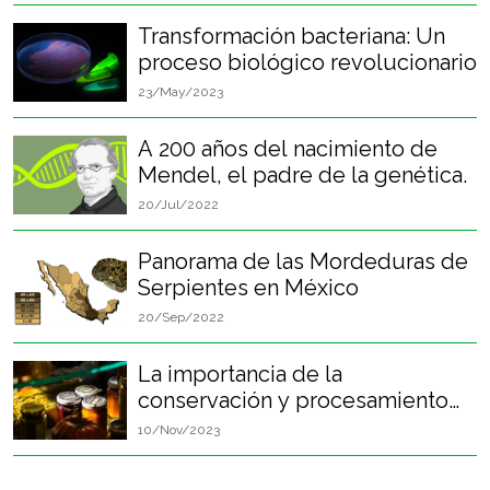
Transformación bacteriana: Un
proceso biológico revolucionario
23/May/2023
A 200 años del nacimiento de
Mendel, el padre de la genética.
20/Jul/2022
Panorama de las Mordeduras de
Serpientes en México
20/Sep/2022
La importancia de la
conservación y procesamiento
de alimentos en el desarrollo de
10/Nov/2023
la humanidad