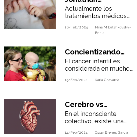
Actualmente los
Constance, una
tratamientos médicos
promesa de la
se enfocan en
16/Feb/2024
Nina M Datshkovsky-
pacientes normales.
oncología
Ennis
Pero el distingir y
pediátrica.
comprenderlo cada
Concientizando
caso es fundamental
para atención
El cáncer infantil es
sobre el Cáncer
oncológica.
considerada en muchos
Infantil
países como la
15/Feb/2024
Karla Chavarría
segunda causa de
muerte en niños y
adolescentes.
Cerebro vs
En el inconsciente
Corazón
colectivo, existe una
fuerte asociación entre
14/Feb/2024
Oscar Brenes García
el corazón y las