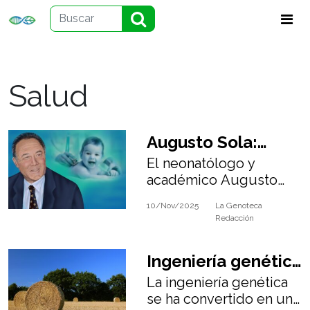
Salud
Augusto Sola:
El neonatólogo y
Piedra Angular en
académico Augusto
la Neonatología
Sola ha sido un actor
10/Nov/2025
La Genoteca
clave en el inicio de la
Latinoamericana
Redacción
neonatología en
Argentina y
Ingeniería genética
Latinoamérica.
La ingeniería genética
en los alimentos
se ha convertido en una