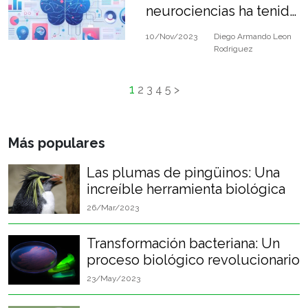
neurociencias ha tenido
Divulgación de la
una explosión durante
10/Nov/2023
Diego Armando Leon
este siglo, lo cual
Neurociencia
Rodriguez
también ha llevado a la
difusión de saberes
1
2
3
4
5
>
imprecisos.
Más populares
Las plumas de pingüinos: Una
increíble herramienta biológica
26/Mar/2023
Transformación bacteriana: Un
proceso biológico revolucionario
23/May/2023