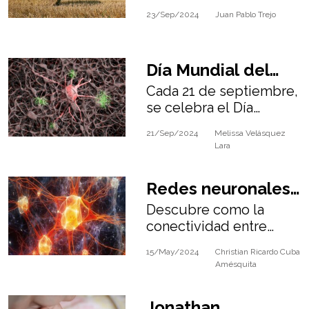
herramienta clave para
23/Sep/2024
Juan Pablo Trejo
abordar los desafíos
alimentarios en el
futuro.
Día Mundial del
Cada 21 de septiembre,
Alzheimer: Una
se celebra el Día
enfermedad
Mundial del Alzheimer,
21/Sep/2024
Melissa Velásquez
con el fin de difundir
degenerativa
Lara
información y
concientización sobre la
Redes neuronales:
enfermedad.
Descubre como la
Un estudio
conectividad entre
revolucionario
neuronas se organiza en
15/May/2024
Christian Ricardo Cuba
un estudio de físicos y
sobre su
Amésquita
neurocientíficos de
organización
Chicago, Harvard y Yale.
Jonathan