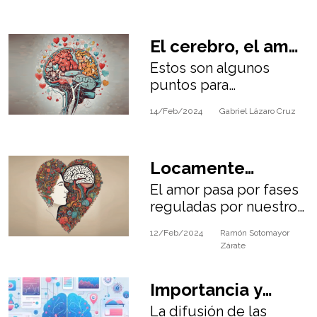
emociones que nos
conducen a
El cerebro, el amor
enamorarnos
Estos son algunos
y otras
puntos para
curiosidades
comprender el amor y
14/Feb/2024
Gabriel Lázaro Cruz
el proceso de
enamoramiento desde
la ciencia del cerebro,
Locamente
la biología y la
literatura.
El amor pasa por fases
enamorados:
reguladas por nuestro
Bases
cerebro como el “amor
12/Feb/2024
Ramón Sotomayor
romántico”, “el
neurobiológicas
Zárate
deseo/atracción
del amor
sexual” y el “apego o
Importancia y
cariño”
La difusión de las
Riesgos de la