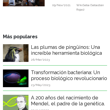
de medios
habla hispana más
09/Nov/2021
WikiSeba (Sebastián
grande sobre biología,
digitales
Rojas)
nos cuenta cómo
incursionar en la
divulgación científica.
Más populares
Las plumas de pingüinos: Una
increíble herramienta biológica
26/Mar/2023
Transformación bacteriana: Un
proceso biológico revolucionario
23/May/2023
A 200 años del nacimiento de
Mendel, el padre de la genética.