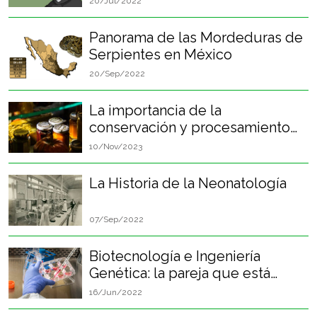
20/Jul/2022
Panorama de las Mordeduras de
Serpientes en México
20/Sep/2022
La importancia de la
conservación y procesamiento
de alimentos en el desarrollo de
10/Nov/2023
la humanidad
La Historia de la Neonatología
07/Sep/2022
Biotecnología e Ingeniería
Genética: la pareja que está
cambiando el mundo
16/Jun/2022