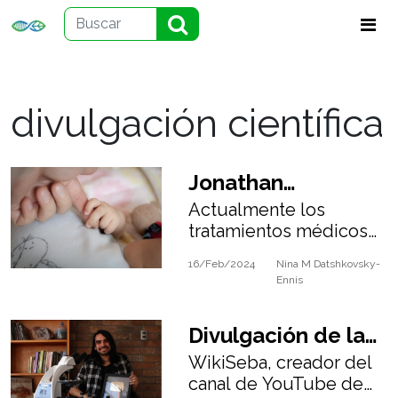
divulgación científica
Jonathan
Actualmente los
Constance, una
tratamientos médicos
promesa de la
se enfocan en
16/Feb/2024
Nina M Datshkovsky-
pacientes normales.
oncología
Ennis
Pero el distingir y
pediátrica.
comprenderlo cada
Divulgación de la
caso es fundamental
para atención
WikiSeba, creador del
biología a través
oncológica.
canal de YouTube de