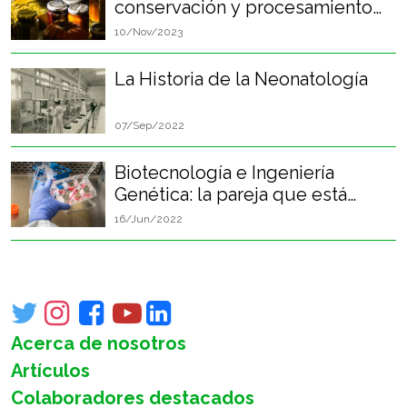
conservación y procesamiento
de alimentos en el desarrollo de
10/Nov/2023
la humanidad
La Historia de la Neonatología
07/Sep/2022
Biotecnología e Ingeniería
Genética: la pareja que está
cambiando el mundo
16/Jun/2022
Acerca de nosotros
Artículos
Colaboradores destacados