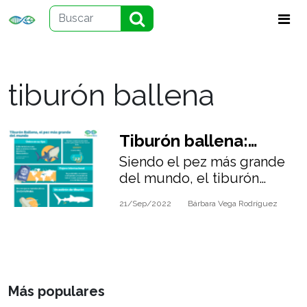
tiburón ballena
Tiburón ballena:
Siendo el pez más grande
Conservando al pez
del mundo, el tiburón
más grande del
ballena destaca por su
21/Sep/2022
Bárbara Vega Rodríguez
gentileza con los humanos.
mundo (Infografía)
¡Te invitamos a conocer más
de esta especie!
Más populares