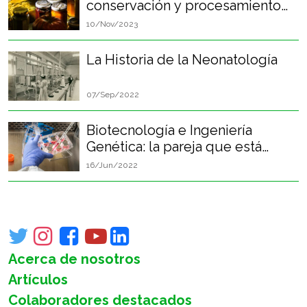
conservación y procesamiento
de alimentos en el desarrollo de
10/Nov/2023
la humanidad
La Historia de la Neonatología
07/Sep/2022
Biotecnología e Ingeniería
Genética: la pareja que está
cambiando el mundo
16/Jun/2022
Acerca de nosotros
Artículos
Colaboradores destacados