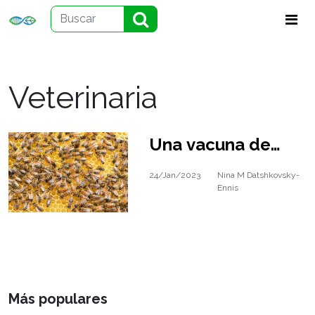
Veterinaria
Una vacuna de
esperanza para las
24/Jan/2023
Nina M Datshkovsky-
Ennis
abejas mieleras
Más populares