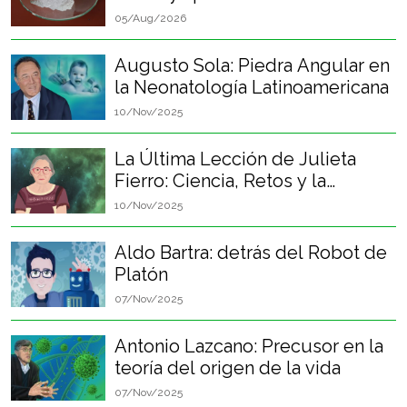
05/Aug/2026
Augusto Sola: Piedra Angular en
la Neonatología Latinoamericana
10/Nov/2025
La Última Lección de Julieta
Fierro: Ciencia, Retos y la
Felicidad Perpetua
10/Nov/2025
Aldo Bartra: detrás del Robot de
Platón
07/Nov/2025
Antonio Lazcano: Precusor en la
teoría del origen de la vida
07/Nov/2025